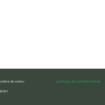
ombre de visites :
politique de confidentialité
65431