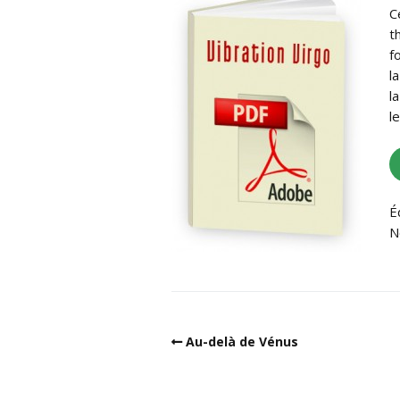
C
t
f
l
l
l
É
N
Au-delà de Vénus